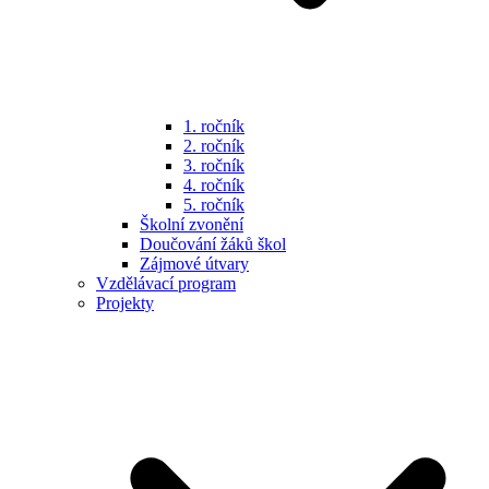
1. ročník
2. ročník
3. ročník
4. ročník
5. ročník
Školní zvonění
Doučování žáků škol
Zájmové útvary
Vzdělávací program
Projekty