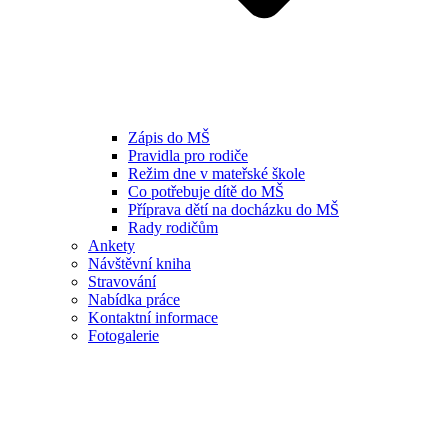
Zápis do MŠ
Pravidla pro rodiče
Režim dne v mateřské škole
Co potřebuje dítě do MŠ
Příprava dětí na docházku do MŠ
Rady rodičům
Ankety
Návštěvní kniha
Stravování
Nabídka práce
Kontaktní informace
Fotogalerie