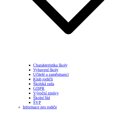
Charakteristika školy
Vybavení školy
Učitelé a zaměstnanci
Klub rodičů
Školská rada
GDPR
Výroční zprávy
Školní řád
ŠVP
Informace pro rodiče