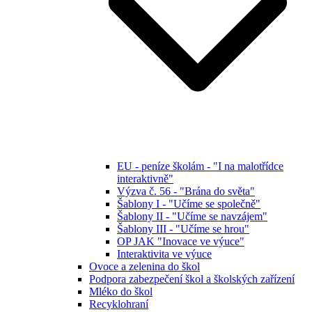
EU - peníze školám - "I na malotřídce
interaktivně"
Výzva č. 56 - "Brána do světa"
Šablony I - "Učíme se společně"
Šablony II - "Učíme se navzájem"
Šablony III - "Učíme se hrou"
OP JAK "Inovace ve výuce"
Interaktivita ve výuce
Ovoce a zelenina do škol
Podpora zabezpečení škol a školských zařízení
Mléko do škol
Recyklohraní