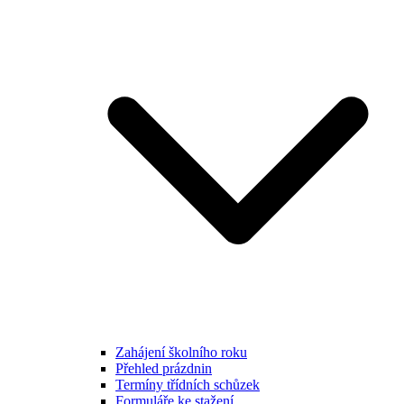
Zahájení školního roku
Přehled prázdnin
Termíny třídních schůzek
Formuláře ke stažení