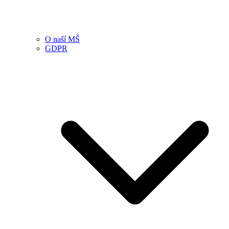
O naší MŠ
GDPR