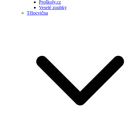
Proškoly.cz
Veselé zoubky
Tělocvična