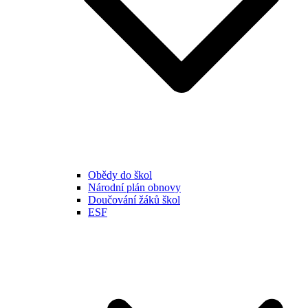
Obědy do škol
Národní plán obnovy
Doučování žáků škol
ESF