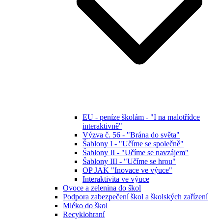
EU - peníze školám - "I na malotřídce
interaktivně"
Výzva č. 56 - "Brána do světa"
Šablony I - "Učíme se společně"
Šablony II - "Učíme se navzájem"
Šablony III - "Učíme se hrou"
OP JAK "Inovace ve výuce"
Interaktivita ve výuce
Ovoce a zelenina do škol
Podpora zabezpečení škol a školských zařízení
Mléko do škol
Recyklohraní