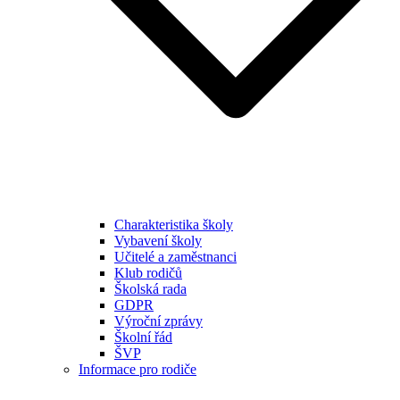
Charakteristika školy
Vybavení školy
Učitelé a zaměstnanci
Klub rodičů
Školská rada
GDPR
Výroční zprávy
Školní řád
ŠVP
Informace pro rodiče