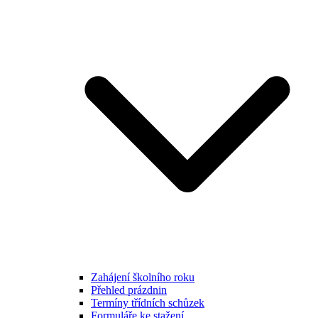
Zahájení školního roku
Přehled prázdnin
Termíny třídních schůzek
Formuláře ke stažení