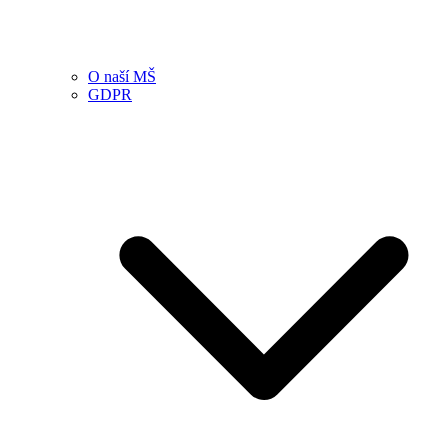
O naší MŠ
GDPR