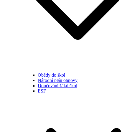
Obědy do škol
Národní plán obnovy
Doučování žáků škol
ESF