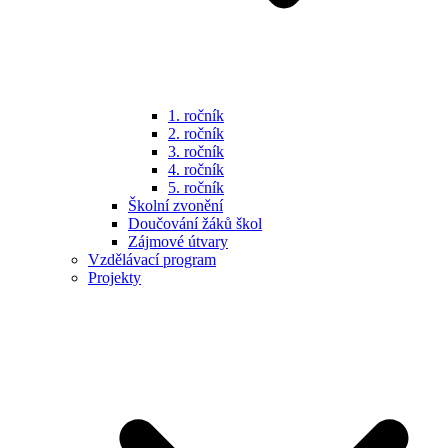
1. ročník
2. ročník
3. ročník
4. ročník
5. ročník
Školní zvonění
Doučování žáků škol
Zájmové útvary
Vzdělávací program
Projekty