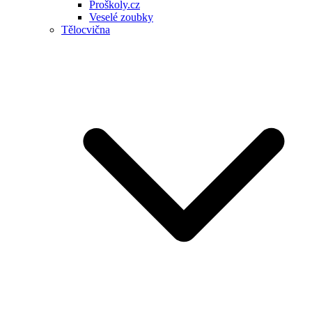
Proškoly.cz
Veselé zoubky
Tělocvična