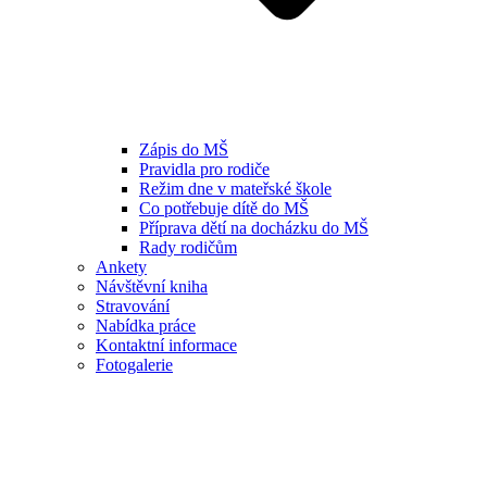
Zápis do MŠ
Pravidla pro rodiče
Režim dne v mateřské škole
Co potřebuje dítě do MŠ
Příprava dětí na docházku do MŠ
Rady rodičům
Ankety
Návštěvní kniha
Stravování
Nabídka práce
Kontaktní informace
Fotogalerie