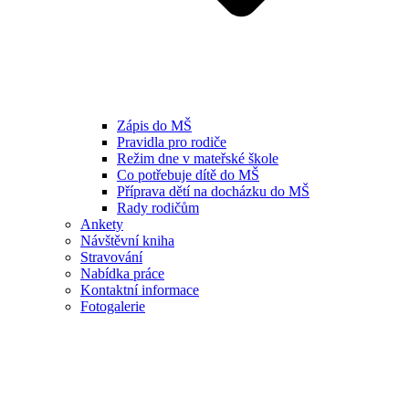
Zápis do MŠ
Pravidla pro rodiče
Režim dne v mateřské škole
Co potřebuje dítě do MŠ
Příprava dětí na docházku do MŠ
Rady rodičům
Ankety
Návštěvní kniha
Stravování
Nabídka práce
Kontaktní informace
Fotogalerie