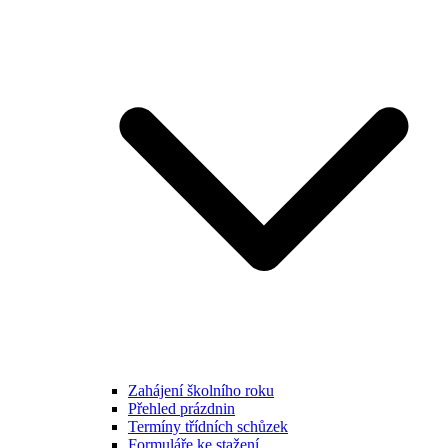
Zahájení školního roku
Přehled prázdnin
Termíny třídních schůzek
Formuláře ke stažení