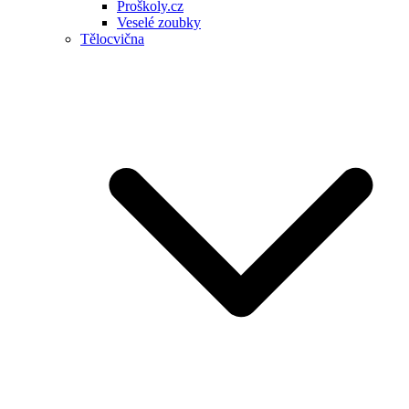
Proškoly.cz
Veselé zoubky
Tělocvična