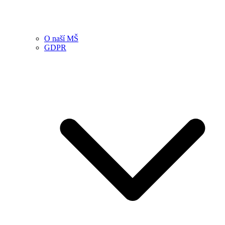
O naší MŠ
GDPR