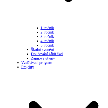
1. ročník
2. ročník
3. ročník
4. ročník
5. ročník
Školní zvonění
Doučování žáků škol
Zájmové útvary
Vzdělávací program
Projekty