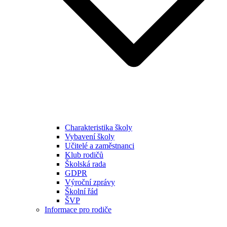
Charakteristika školy
Vybavení školy
Učitelé a zaměstnanci
Klub rodičů
Školská rada
GDPR
Výroční zprávy
Školní řád
ŠVP
Informace pro rodiče