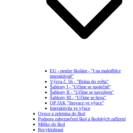
EU - peníze školám - "I na malotřídce
interaktivně"
Výzva č. 56 - "Brána do světa"
Šablony I - "Učíme se společně"
Šablony II - "Učíme se navzájem"
Šablony III - "Učíme se hrou"
OP JAK "Inovace ve výuce"
Interaktivita ve výuce
Ovoce a zelenina do škol
Podpora zabezpečení škol a školských zařízení
Mléko do škol
Recyklohraní