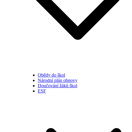
Obědy do škol
Národní plán obnovy
Doučování žáků škol
ESF