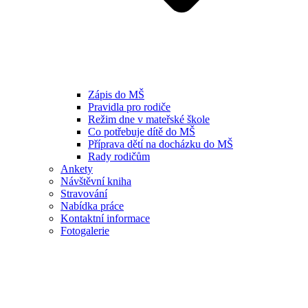
Zápis do MŠ
Pravidla pro rodiče
Režim dne v mateřské škole
Co potřebuje dítě do MŠ
Příprava dětí na docházku do MŠ
Rady rodičům
Ankety
Návštěvní kniha
Stravování
Nabídka práce
Kontaktní informace
Fotogalerie