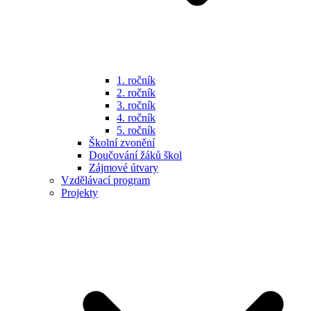
1. ročník
2. ročník
3. ročník
4. ročník
5. ročník
Školní zvonění
Doučování žáků škol
Zájmové útvary
Vzdělávací program
Projekty