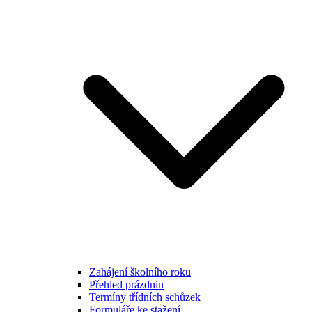
Zahájení školního roku
Přehled prázdnin
Termíny třídních schůzek
Formuláře ke stažení