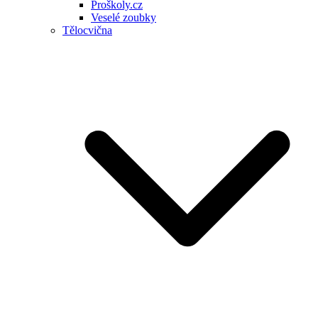
Proškoly.cz
Veselé zoubky
Tělocvična