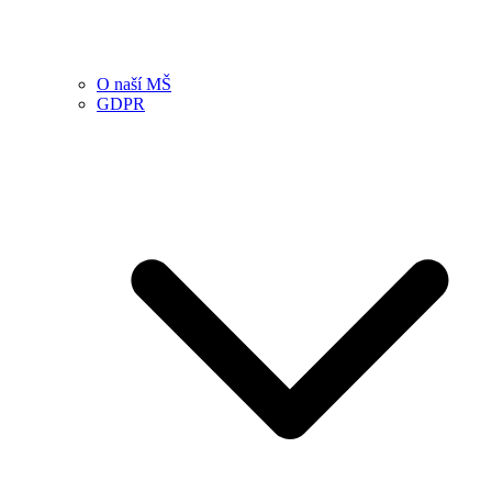
O naší MŠ
GDPR