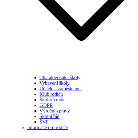
Charakteristika školy
Vybavení školy
Učitelé a zaměstnanci
Klub rodičů
Školská rada
GDPR
Výroční zprávy
Školní řád
ŠVP
Informace pro rodiče