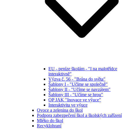
EU - peníze školám - "I na malotřídce
interaktivně"
Výzva č. 56 - "Brána do světa"
Šablony I - "Učíme se společně"
Šablony II - "Učíme se navzájem"
Šablony III - "Učíme se hrou"
OP JAK "Inovace ve výuce"
Interaktivita ve výuce
Ovoce a zelenina do škol
Podpora zabezpečení škol a školských zařízení
Mléko do škol
Recyklohraní