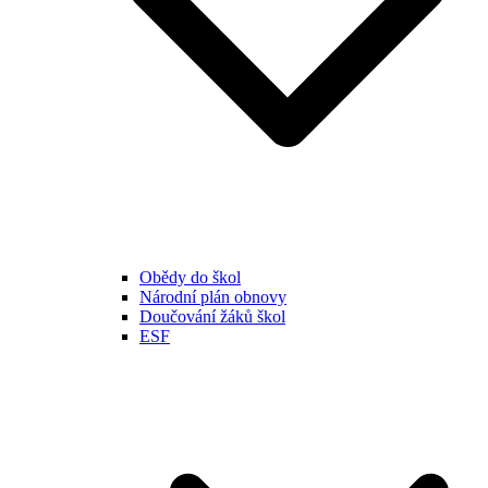
Obědy do škol
Národní plán obnovy
Doučování žáků škol
ESF