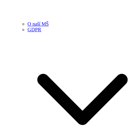
O naší MŠ
GDPR