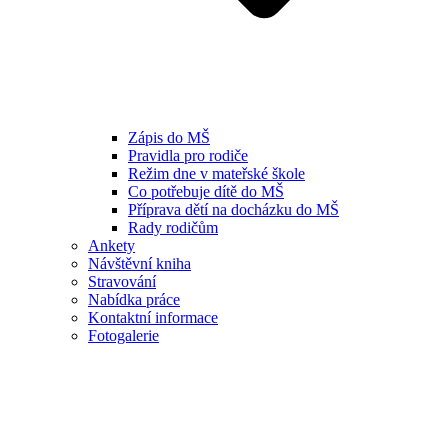
Zápis do MŠ
Pravidla pro rodiče
Režim dne v mateřské škole
Co potřebuje dítě do MŠ
Příprava dětí na docházku do MŠ
Rady rodičům
Ankety
Návštěvní kniha
Stravování
Nabídka práce
Kontaktní informace
Fotogalerie