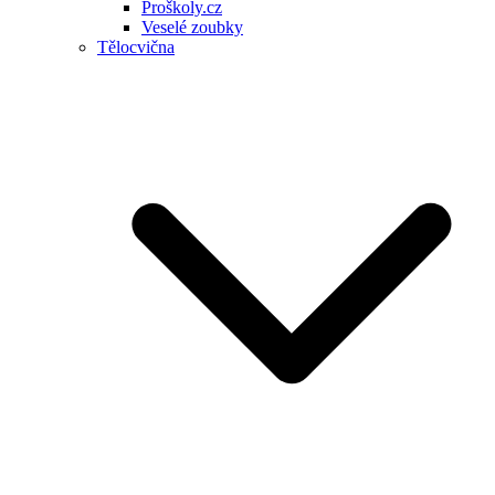
Proškoly.cz
Veselé zoubky
Tělocvična