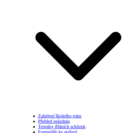
Zahájení školního roku
Přehled prázdnin
Termíny třídních schůzek
Formuláře ke stažení