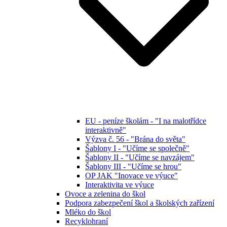
EU - peníze školám - "I na malotřídce
interaktivně"
Výzva č. 56 - "Brána do světa"
Šablony I - "Učíme se společně"
Šablony II - "Učíme se navzájem"
Šablony III - "Učíme se hrou"
OP JAK "Inovace ve výuce"
Interaktivita ve výuce
Ovoce a zelenina do škol
Podpora zabezpečení škol a školských zařízení
Mléko do škol
Recyklohraní