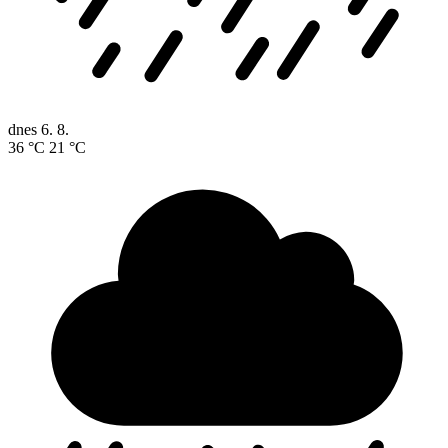
dnes
6. 8.
36 °C
21 °C