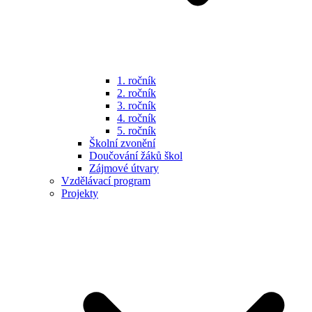
1. ročník
2. ročník
3. ročník
4. ročník
5. ročník
Školní zvonění
Doučování žáků škol
Zájmové útvary
Vzdělávací program
Projekty