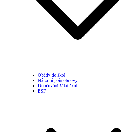
Obědy do škol
Národní plán obnovy
Doučování žáků škol
ESF