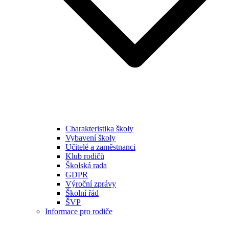
Charakteristika školy
Vybavení školy
Učitelé a zaměstnanci
Klub rodičů
Školská rada
GDPR
Výroční zprávy
Školní řád
ŠVP
Informace pro rodiče