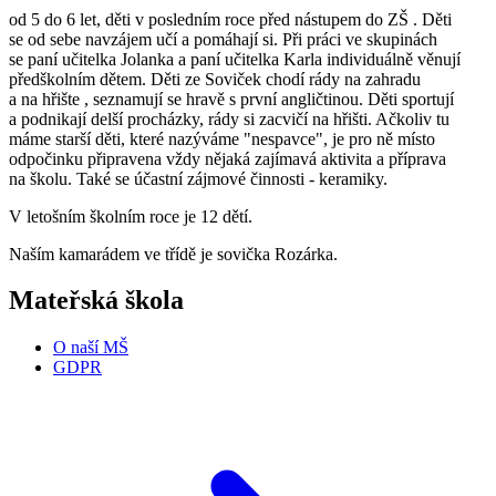
od 5 do 6 let, děti v posledním roce před nástupem do ZŠ . Děti
se od sebe navzájem učí a pomáhají si. Při práci ve skupinách
se paní učitelka Jolanka a paní učitelka Karla individuálně věnují
předškolním dětem. Děti ze Soviček chodí rády na zahradu
a na hřište , seznamují se hravě s první angličtinou. Děti sportují
a podnikají delší procházky, rády si zacvičí na hřišti. Ačkoliv tu
máme starší děti, které nazýváme "nespavce", je pro ně místo
odpočinku připravena vždy nějaká zajímavá aktivita a příprava
na školu. Také se účastní zájmové činnosti - keramiky.
V letošním školním roce je 12 dětí.
Naším kamarádem ve třídě je sovička Rozárka.
Mateřská škola
O naší MŠ
GDPR