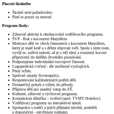
Placení školného
Školné není požadováno.
Platí se pouze za stravné.
Program školy:
Zábavné aktivity k obohacování vzdělávacího programu.
ŠVP - Rok s kocourem Matyášem
Motivace dětí ve všech činnostech s kocourem Matyášem,
který je malé kotě a s dětmi objevuje svět. Spolu s nimi roste,
vyvíjí se, zažívá radosti, až je z něj silný a rozumný kocour
připravený do dalšího životního poznávání.
Podporujeme individuální rozvojové činnosti.
Logopedická cvičení - dle možností vyučujících.
Pitný režim.
Správné zásady životosprávy.
Respektování každodenních potřeb dětí.
Dostatečný pohyb a výlety do přírody.
Příprava dětí pro snadný vstup do ZŠ.
Kulturní, zábavné a výchovné programy.
Keramickou dílničku – tvoření (spol. TYMY Holešov).
Vzdělávací programy na interaktivní tabuli.
Spolupráce s rodiči a jejich příjmání návrhů, podnětů
a doporučení - otevřenost rodinám.