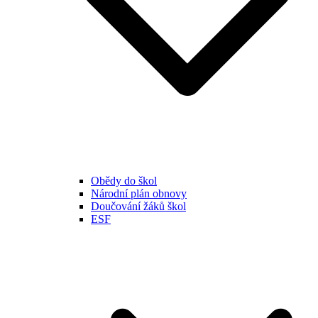
Obědy do škol
Národní plán obnovy
Doučování žáků škol
ESF