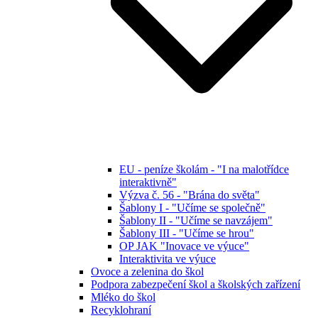
EU - peníze školám - "I na malotřídce
interaktivně"
Výzva č. 56 - "Brána do světa"
Šablony I - "Učíme se společně"
Šablony II - "Učíme se navzájem"
Šablony III - "Učíme se hrou"
OP JAK "Inovace ve výuce"
Interaktivita ve výuce
Ovoce a zelenina do škol
Podpora zabezpečení škol a školských zařízení
Mléko do škol
Recyklohraní