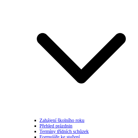
Zahájení školního roku
Přehled prázdnin
Termíny třídních schůzek
Formuláře ke stažení