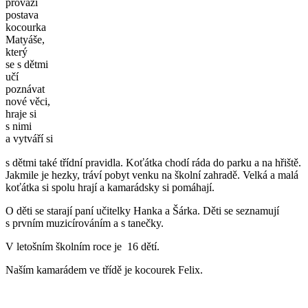
provází
postava
kocourka
Matyáše,
který
se s dětmi
učí
poznávat
nové věci,
hraje si
s nimi
a vytváří si
s dětmi také třídní pravidla. Koťátka chodí ráda do parku a na hřiště.
Jakmile je hezky, tráví pobyt venku na školní zahradě. Velká a malá
koťátka si spolu hrají a kamarádsky si pomáhají.
O děti se starají paní učitelky Hanka a Šárka. Děti se seznamují
s prvním muzicírováním a s tanečky.
V letošním školním roce je 16 dětí.
Naším kamarádem ve třídě je kocourek Felix.