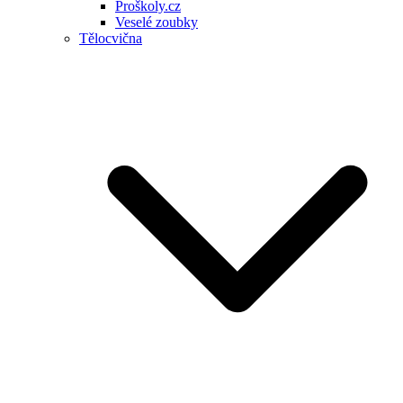
Proškoly.cz
Veselé zoubky
Tělocvična