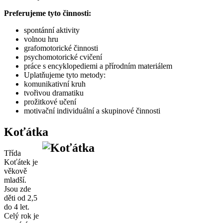
Preferujeme tyto činnosti:
spontánní aktivity
volnou hru
grafomotorické činnosti
psychomotorické cvičení
práce s encyklopediemi a přírodním materiálem
Uplatňujeme tyto metody:
komunikativní kruh
tvořivou dramatiku
prožitkové učení
motivační individuální a skupinové činnosti
Koťátka
Třída
Koťátek je
věkově
mladší.
Jsou zde
děti od 2,5
do 4 let.
Celý rok je