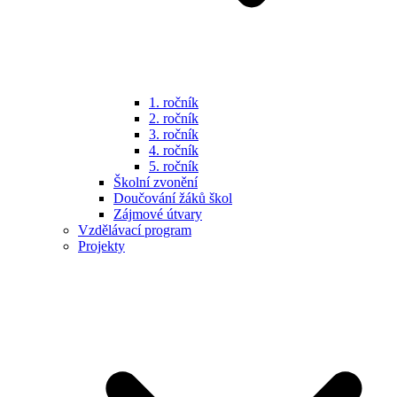
1. ročník
2. ročník
3. ročník
4. ročník
5. ročník
Školní zvonění
Doučování žáků škol
Zájmové útvary
Vzdělávací program
Projekty