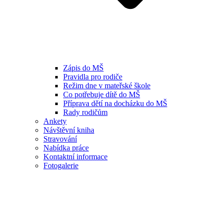
Zápis do MŠ
Pravidla pro rodiče
Režim dne v mateřské škole
Co potřebuje dítě do MŠ
Příprava dětí na docházku do MŠ
Rady rodičům
Ankety
Návštěvní kniha
Stravování
Nabídka práce
Kontaktní informace
Fotogalerie