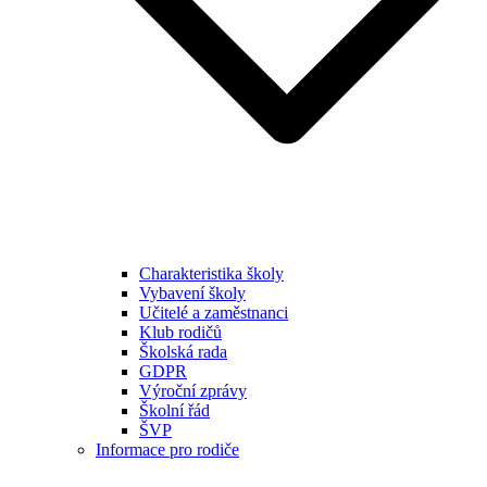
Charakteristika školy
Vybavení školy
Učitelé a zaměstnanci
Klub rodičů
Školská rada
GDPR
Výroční zprávy
Školní řád
ŠVP
Informace pro rodiče