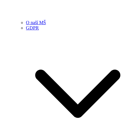
O naší MŠ
GDPR