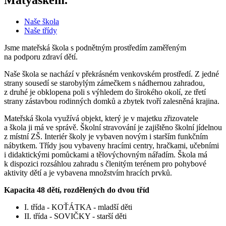
Naše škola
Naše třídy
Jsme mateřská škola s podnětným prostředím zaměřeným
na podporu zdraví dětí.
Naše škola se nachází v překrásném venkovském prostředí. Z jedné
strany sousedí se starobylým zámečkem s nádhernou zahradou,
z druhé je obklopena poli s výhledem do širokého okolí, ze třetí
strany zástavbou rodinných domků a zbytek tvoří zalesněná krajina.
Mateřská škola využívá objekt, který je v majetku zřizovatele
a škola ji má ve správě. Školní stravování je zajištěno školní jídelnou
z místní ZŠ. Interiér školy je vybaven novým i starším funkčním
nábytkem. Třídy jsou vybaveny hracími centry, hračkami, učebními
i didaktickými pomůckami a tělovýchovným nářadím. Škola má
k dispozici rozsáhlou zahradu s členitým terénem pro pohybové
aktivity dětí a je vybavena množstvím hracích prvků.
Kapacita 48 dětí, rozdělených do dvou tříd
I. třída - KOŤÁTKA - mladší děti
II. třída - SOVIČKY - starší děti