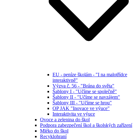
EU - peníze školám - "I na malotřídce
interaktivně"
Výzva č. 56 - "Brána do světa"
Šablony I - "Učíme se společně"
Šablony II - "Učíme se navzájem"
Šablony III - "Učíme se hrou"
OP JAK "Inovace ve výuce"
Interaktivita ve výuce
Ovoce a zelenina do škol
Podpora zabezpečení škol a školských zařízení
Mléko do škol
Recyklohraní