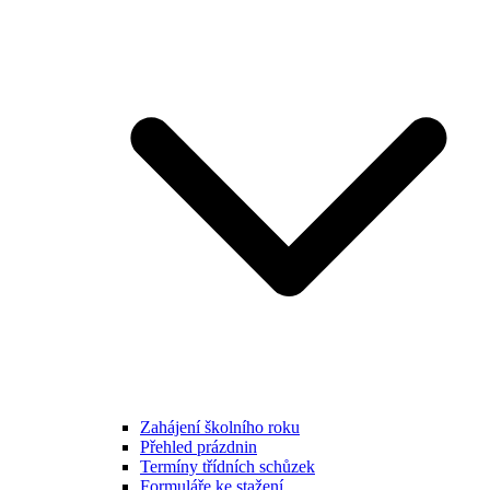
Zahájení školního roku
Přehled prázdnin
Termíny třídních schůzek
Formuláře ke stažení