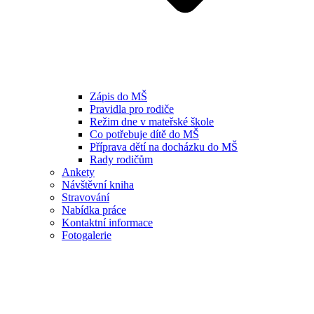
Zápis do MŠ
Pravidla pro rodiče
Režim dne v mateřské škole
Co potřebuje dítě do MŠ
Příprava dětí na docházku do MŠ
Rady rodičům
Ankety
Návštěvní kniha
Stravování
Nabídka práce
Kontaktní informace
Fotogalerie