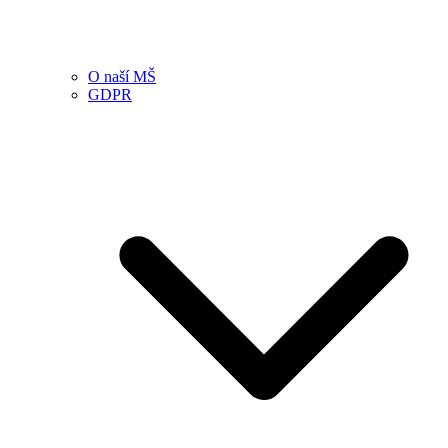
O naší MŠ
GDPR