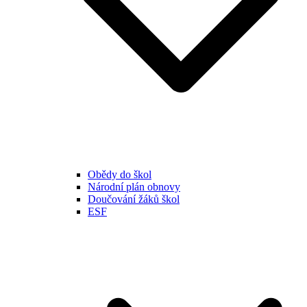
Obědy do škol
Národní plán obnovy
Doučování žáků škol
ESF