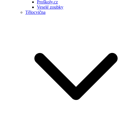
Proškoly.cz
Veselé zoubky
Tělocvična