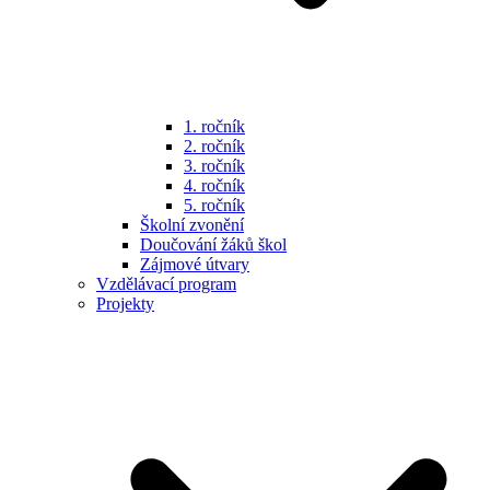
1. ročník
2. ročník
3. ročník
4. ročník
5. ročník
Školní zvonění
Doučování žáků škol
Zájmové útvary
Vzdělávací program
Projekty