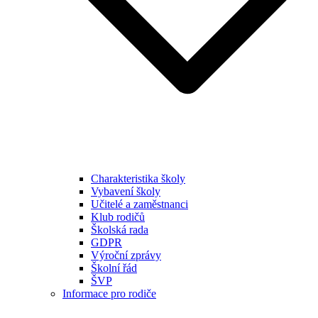
Charakteristika školy
Vybavení školy
Učitelé a zaměstnanci
Klub rodičů
Školská rada
GDPR
Výroční zprávy
Školní řád
ŠVP
Informace pro rodiče