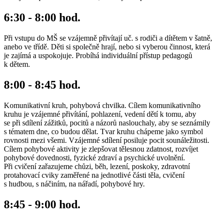
6:30 - 8:00 hod.
Při vstupu do MŠ se vzájemně přivítají uč. s rodiči a dítětem v šatně,
anebo ve třídě. Děti si společně hrají, nebo si vyberou činnost, která
je zajímá a uspokojuje. Probíhá individuální přístup pedagogů
k dětem.
8:00 - 8:45 hod.
Komunikativní kruh, pohybová chvilka. Cílem komunikativního
kruhu je vzájemné přivítání, pohlazení, vedení dětí k tomu, aby
se při sdílení zážitků, pocitů a názorů naslouchaly, aby se seznámily
s tématem dne, co budou dělat. Tvar kruhu chápeme jako symbol
rovnosti mezi všemi. Vzájemné sdílení posiluje pocit sounáležitosti.
Cílem pohybové aktivity je zlepšovat tělesnou zdatnost, rozvíjet
pohybové dovednosti, fyzické zdraví a psychické uvolnění.
Při cvičení zařazujeme chůzi, běh, lezení, poskoky, zdravotní
protahovací cviky zaměřené na jednotlivé části těla, cvičení
s hudbou, s náčiním, na nářadí, pohybové hry.
8:45 - 9:00 hod.