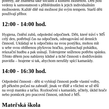
potřeby, ale znamená také sociální a kulturní zkušenost. Děti jsou
vedeny k samostatnosti s přihlédnutím k jejich individuálním
možnostem. Každé dítě má možnost jíst svým tempem. Starší děti
používají příbor.
12:00 - 14:00 hod.
Hygiena, čistění zubů, odpolední odpočinek. Děti, které tráví v MŠ
celý den, potřebují čas na odpočinek, odreagování od denních
činností. Ukládají se k odpočinku na svou postýlku, mohou mít
u sebe svou oblíbenou plyšovou hračku, poslouchají pohádku,
relaxační hudbu a pak usínají. Tolerujeme sníženou potřebu spánku.
Těmto dětem jsou nabízeny klidné a tiché činnosti s dodržováním
pravidla – hrajeme si tak, abychom nerušily spící kamarády.
14:00 - 16:30 hod.
Odpolední činnosti - děti si vybírají činnosti podle vlastní volby,
při pěkném počasí na zahradě, jinak ve třídě a všichni se už těší
na svoji mamku a taťku. Rozloučení s kamarády, učitely, úklid hrače
nebo pomůcek pro pracovní činnost, odchod z MŠ.
Mateřská škola