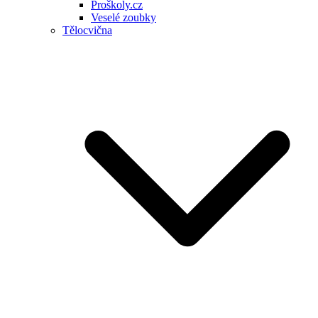
Proškoly.cz
Veselé zoubky
Tělocvična