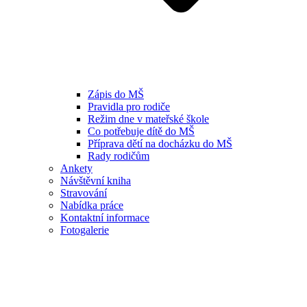
Zápis do MŠ
Pravidla pro rodiče
Režim dne v mateřské škole
Co potřebuje dítě do MŠ
Příprava dětí na docházku do MŠ
Rady rodičům
Ankety
Návštěvní kniha
Stravování
Nabídka práce
Kontaktní informace
Fotogalerie