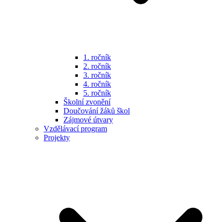
1. ročník
2. ročník
3. ročník
4. ročník
5. ročník
Školní zvonění
Doučování žáků škol
Zájmové útvary
Vzdělávací program
Projekty