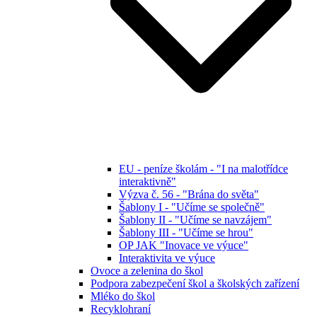
EU - peníze školám - "I na malotřídce
interaktivně"
Výzva č. 56 - "Brána do světa"
Šablony I - "Učíme se společně"
Šablony II - "Učíme se navzájem"
Šablony III - "Učíme se hrou"
OP JAK "Inovace ve výuce"
Interaktivita ve výuce
Ovoce a zelenina do škol
Podpora zabezpečení škol a školských zařízení
Mléko do škol
Recyklohraní