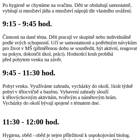
Po hygieně se chystáme na svačinu. Děti se obsluhují samostatně,
vybírají si množství jídla a množství nápojů dle vlastního uvážení.
9:15 - 9:45 hod.
Činnosti na dané téma. Děti pracují ve skupině nebo individuálně
podle svých schopností. Učí se samostatnosti a potřebným návykům
pro život v MŠ (přiměřenou dobu se soustředit, být aktivní, reagovat
na pokyn, dokončit úkol, práci). Hodnotící kruh probíhá
před pobytem venku na závěr.
9:45 - 11:30 hod.
Pobyt venku. Využíváme zahradu, vycházky do okolí, 1krát týdně
pobyt v tělocvičně a bazénu. Vybavení zahrady slouží
k tělovýchovným aktivitám, tvořivým a námětovým hrám.
Vycházky do okolí bývají spojené s tématem dne.
11:30 - 12:00 hod.
Hygiena, oběd - oběd je nejen příležitostí k uspokojování biolog.