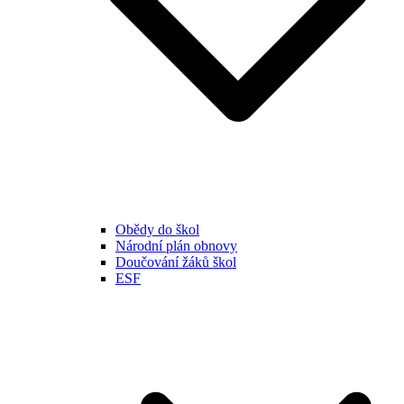
Obědy do škol
Národní plán obnovy
Doučování žáků škol
ESF