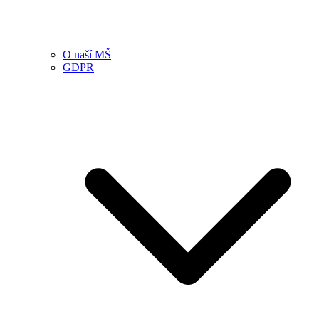
O naší MŠ
GDPR