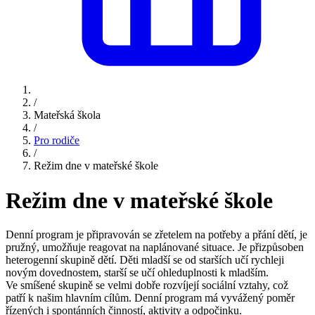
/
Mateřská škola
/
Pro rodiče
/
Režim dne v mateřské škole
Režim dne v mateřské škole
Denní program je připravován se zřetelem na potřeby a přání dětí, je
pružný, umožňuje reagovat na naplánované situace. Je přizpůsoben
heterogenní skupině dětí. Děti mladší se od starších učí rychleji
novým dovednostem, starší se učí ohleduplnosti k mladším.
Ve smíšené skupině se velmi dobře rozvíjejí sociální vztahy, což
patří k našim hlavním cílům. Denní program má vyvážený poměr
řízených i spontánních činností, aktivity a odpočinku.