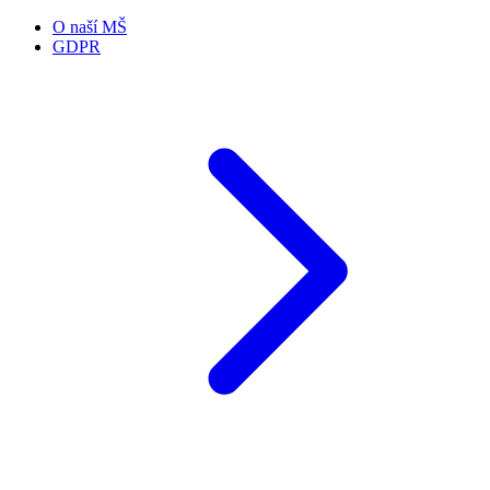
O naší MŠ
GDPR