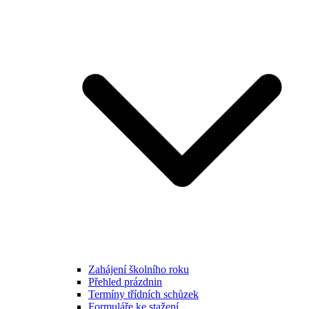
Zahájení školního roku
Přehled prázdnin
Termíny třídních schůzek
Formuláře ke stažení