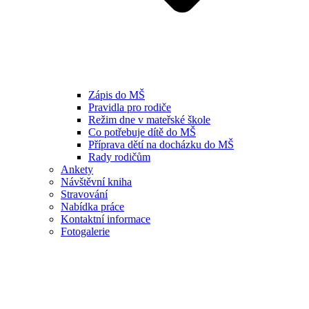
Zápis do MŠ
Pravidla pro rodiče
Režim dne v mateřské škole
Co potřebuje dítě do MŠ
Příprava dětí na docházku do MŠ
Rady rodičům
Ankety
Návštěvní kniha
Stravování
Nabídka práce
Kontaktní informace
Fotogalerie