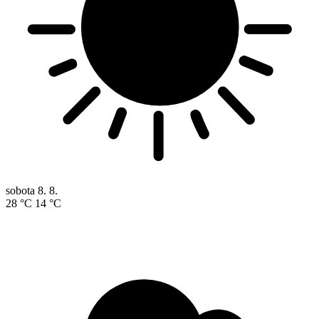
sobota
8. 8.
28 °C
14 °C