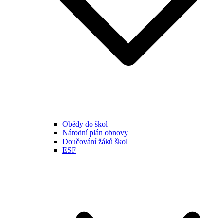
Obědy do škol
Národní plán obnovy
Doučování žáků škol
ESF