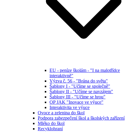
EU - peníze školám - "I na malotřídce
interaktivně"
Výzva č. 56 - "Brána do světa"
Šablony I - "Učíme se společně"
Šablony II - "Učíme se navzájem"
Šablony III - "Učíme se hrou"
OP JAK "Inovace ve výuce"
Interaktivita ve výuce
Ovoce a zelenina do škol
Podpora zabezpečení škol a školských zařízení
Mléko do škol
Recyklohraní