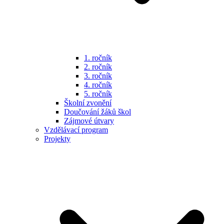
1. ročník
2. ročník
3. ročník
4. ročník
5. ročník
Školní zvonění
Doučování žáků škol
Zájmové útvary
Vzdělávací program
Projekty