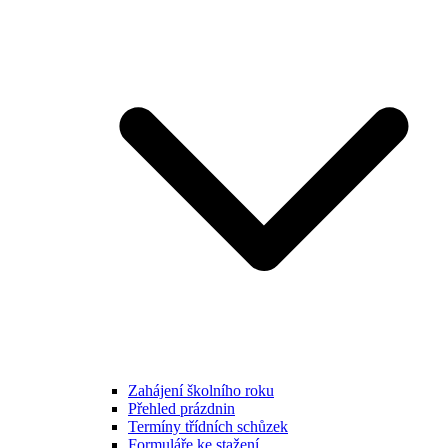
Zahájení školního roku
Přehled prázdnin
Termíny třídních schůzek
Formuláře ke stažení