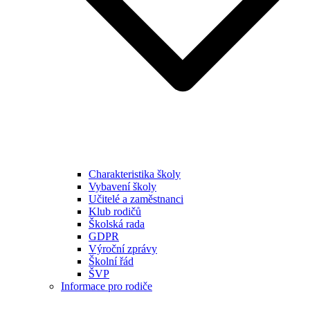
Charakteristika školy
Vybavení školy
Učitelé a zaměstnanci
Klub rodičů
Školská rada
GDPR
Výroční zprávy
Školní řád
ŠVP
Informace pro rodiče