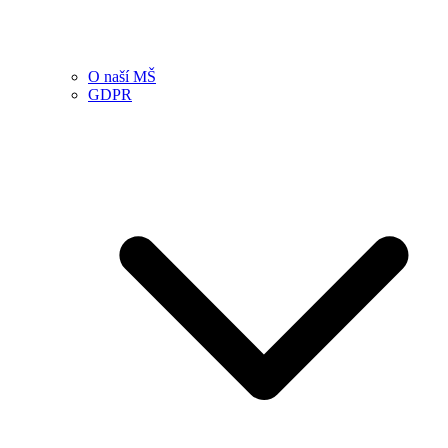
O naší MŠ
GDPR