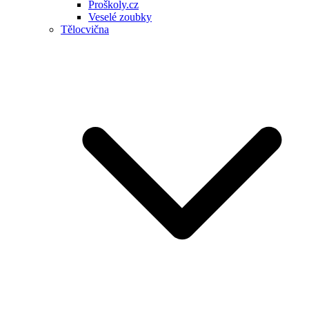
Proškoly.cz
Veselé zoubky
Tělocvična