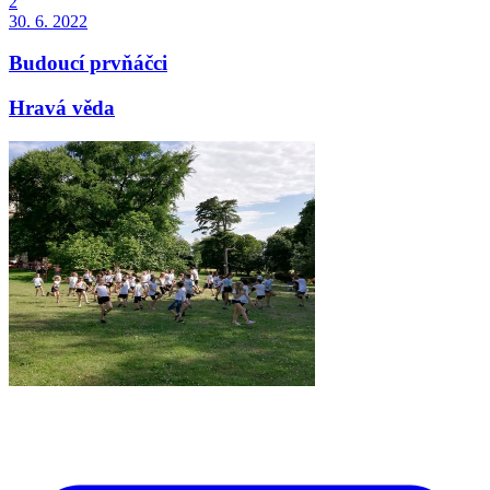
2
30. 6. 2022
Budoucí prvňáčci
Hravá věda