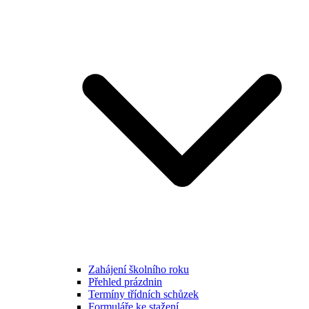
Zahájení školního roku
Přehled prázdnin
Termíny třídních schůzek
Formuláře ke stažení