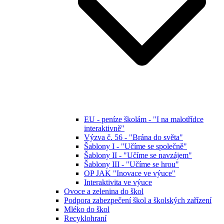
EU - peníze školám - "I na malotřídce
interaktivně"
Výzva č. 56 - "Brána do světa"
Šablony I - "Učíme se společně"
Šablony II - "Učíme se navzájem"
Šablony III - "Učíme se hrou"
OP JAK "Inovace ve výuce"
Interaktivita ve výuce
Ovoce a zelenina do škol
Podpora zabezpečení škol a školských zařízení
Mléko do škol
Recyklohraní