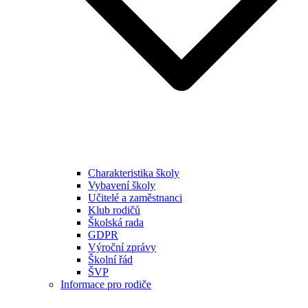
Charakteristika školy
Vybavení školy
Učitelé a zaměstnanci
Klub rodičů
Školská rada
GDPR
Výroční zprávy
Školní řád
ŠVP
Informace pro rodiče