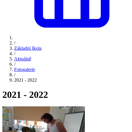
/
Základní škola
/
Aktuálně
/
Fotogalerie
/
2021 - 2022
2021 - 2022