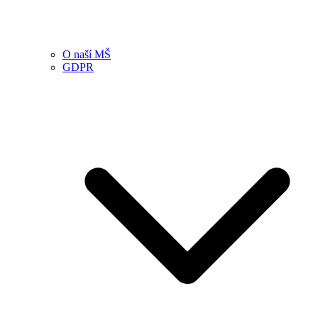
O naší MŠ
GDPR