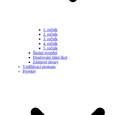
1. ročník
2. ročník
3. ročník
4. ročník
5. ročník
Školní zvonění
Doučování žáků škol
Zájmové útvary
Vzdělávací program
Projekty