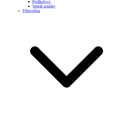
Proškoly.cz
Veselé zoubky
Tělocvična