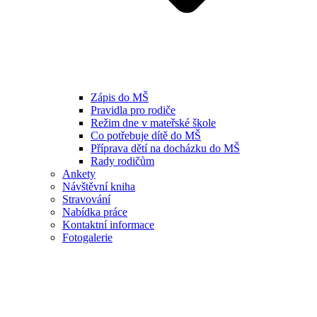
Zápis do MŠ
Pravidla pro rodiče
Režim dne v mateřské škole
Co potřebuje dítě do MŠ
Příprava dětí na docházku do MŠ
Rady rodičům
Ankety
Návštěvní kniha
Stravování
Nabídka práce
Kontaktní informace
Fotogalerie