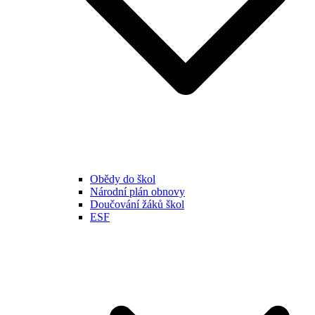
Obědy do škol
Národní plán obnovy
Doučování žáků škol
ESF