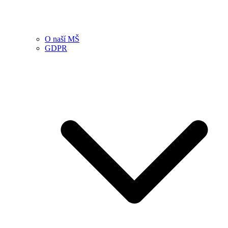
O naší MŠ
GDPR