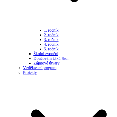
1. ročník
2. ročník
3. ročník
4. ročník
5. ročník
Školní zvonění
Doučování žáků škol
Zájmové útvary
Vzdělávací program
Projekty