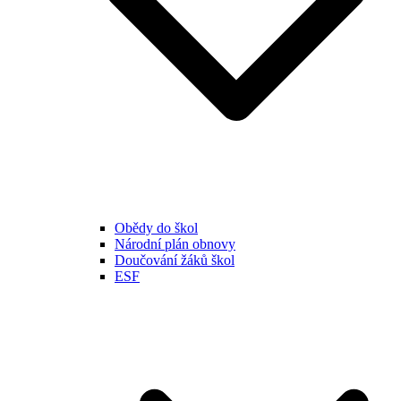
Obědy do škol
Národní plán obnovy
Doučování žáků škol
ESF