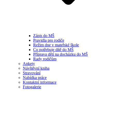
Zápis do MŠ
Pravidla pro rodiče
Režim dne v mateřské škole
Co potřebuje dítě do MŠ
Příprava dětí na docházku do MŠ
Rady rodičům
Ankety
Návštěvní kniha
Stravování
Nabídka práce
Kontaktní informace
Fotogalerie