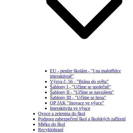
EU - peníze školám - "I na malotřídce
interaktivně"
Výzva č. 56 - "Brána do světa"
Šablony I - "Učíme se společně"
Šablony II - "Učíme se navzájem"
Šablony III - "Učíme se hrou"
OP JAK "Inovace ve výuce"
Interaktivita ve výuce
Ovoce a zelenina do škol
Podpora zabezpečení škol a školských zařízení
Mléko do škol
Recyklohraní