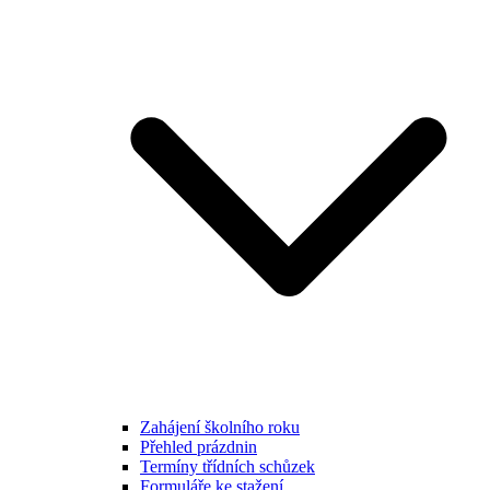
Zahájení školního roku
Přehled prázdnin
Termíny třídních schůzek
Formuláře ke stažení