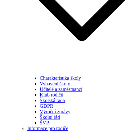
Charakteristika školy
Vybavení školy
Učitelé a zaměstnanci
Klub rodičů
Školská rada
GDPR
Výroční zprávy
Školní řád
ŠVP
Informace pro rodiče