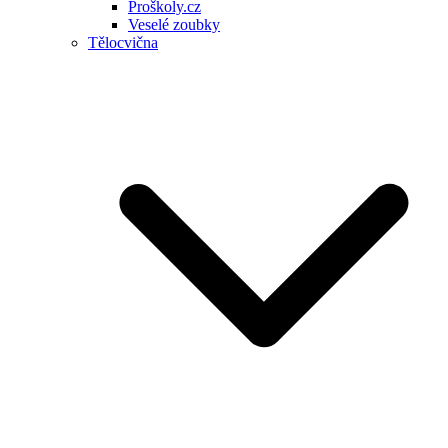
Proškoly.cz
Veselé zoubky
Tělocvična