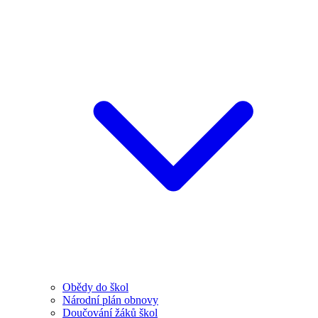
Obědy do škol
Národní plán obnovy
Doučování žáků škol