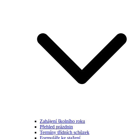
Zahájení školního roku
Přehled prázdnin
Termíny třídních schůzek
Formuláře ke stažení