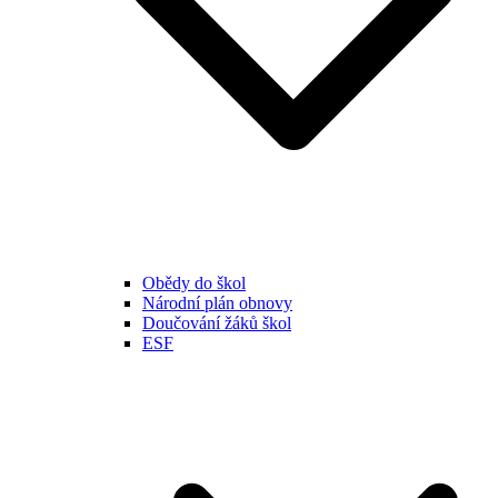
Obědy do škol
Národní plán obnovy
Doučování žáků škol
ESF