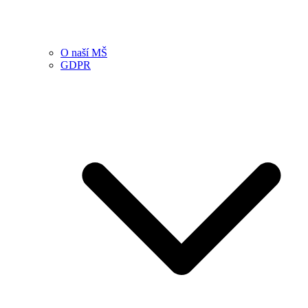
O naší MŠ
GDPR