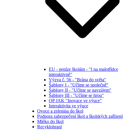
EU - peníze školám - "I na malotřídce
interaktivně"
Výzva č. 56 - "Brána do světa"
Šablony I - "Učíme se společně"
Šablony II - "Učíme se navzájem"
Šablony III - "Učíme se hrou"
OP JAK "Inovace ve výuce"
Interaktivita ve výuce
Ovoce a zelenina do škol
Podpora zabezpečení škol a školských zařízení
Mléko do škol
Recyklohraní