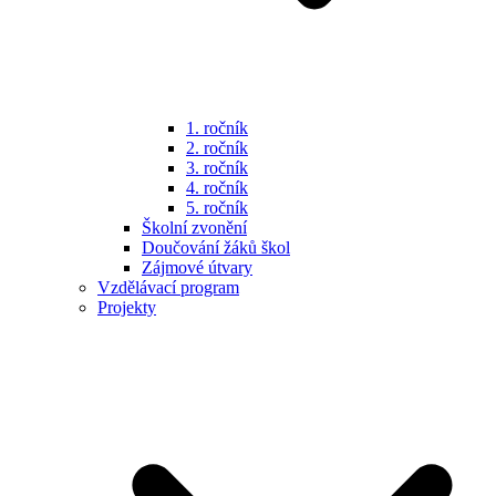
1. ročník
2. ročník
3. ročník
4. ročník
5. ročník
Školní zvonění
Doučování žáků škol
Zájmové útvary
Vzdělávací program
Projekty