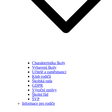
Charakteristika školy
Vybavení školy
Učitelé a zaměstnanci
Klub rodičů
Školská rada
GDPR
Výroční zprávy
Školní řád
ŠVP
Informace pro rodiče