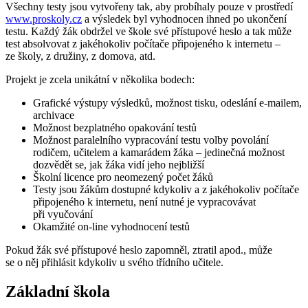
Všechny testy jsou vytvořeny tak, aby probíhaly pouze v prostředí
www.proskoly.cz
a výsledek byl vyhodnocen ihned po ukončení
testu. Každý žák obdržel ve škole své přístupové heslo a tak může
test absolvovat z jakéhokoliv počítače připojeného k internetu –
ze školy, z družiny, z domova, atd.
Projekt je zcela unikátní v několika bodech:
Grafické výstupy výsledků, možnost tisku, odeslání e-mailem,
archivace
Možnost bezplatného opakování testů
Možnost paralelního vypracování testu volby povolání
rodičem, učitelem a kamarádem žáka – jedinečná možnost
dozvědět se, jak žáka vidí jeho nejbližší
Školní licence pro neomezený počet žáků
Testy jsou žákům dostupné kdykoliv a z jakéhokoliv počítače
připojeného k internetu, není nutné je vypracovávat
při vyučování
Okamžité on-line vyhodnocení testů
Pokud žák své přístupové heslo zapomněl, ztratil apod., může
se o něj přihlásit kdykoliv u svého třídního učitele.
Základní škola