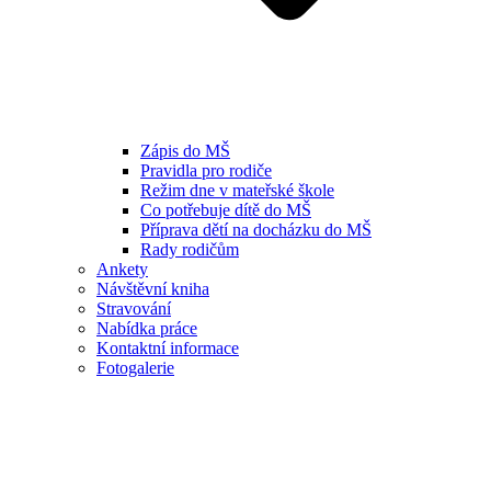
Zápis do MŠ
Pravidla pro rodiče
Režim dne v mateřské škole
Co potřebuje dítě do MŠ
Příprava dětí na docházku do MŠ
Rady rodičům
Ankety
Návštěvní kniha
Stravování
Nabídka práce
Kontaktní informace
Fotogalerie