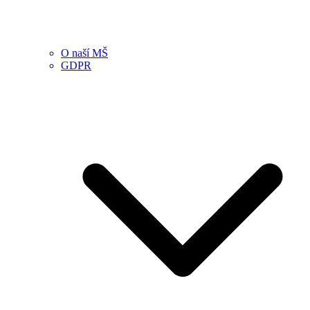
O naší MŠ
GDPR