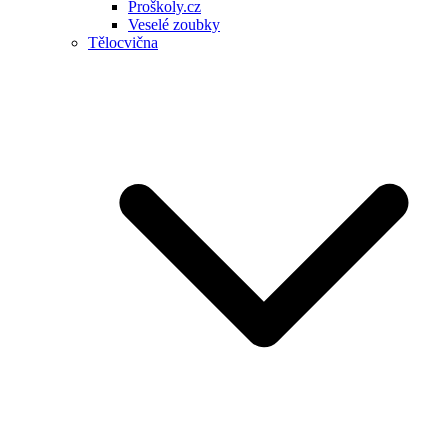
Proškoly.cz
Veselé zoubky
Tělocvična