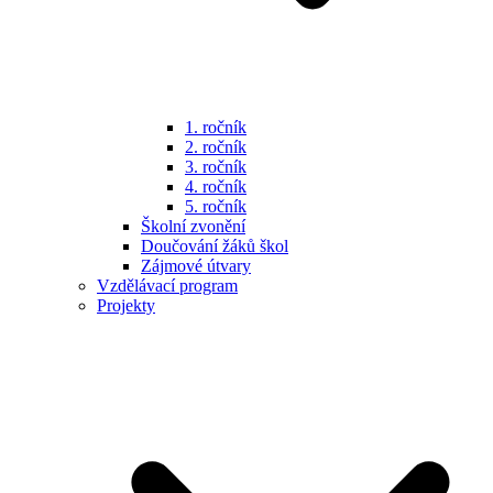
1. ročník
2. ročník
3. ročník
4. ročník
5. ročník
Školní zvonění
Doučování žáků škol
Zájmové útvary
Vzdělávací program
Projekty