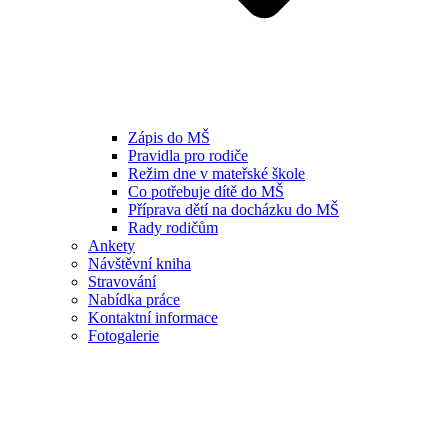
Zápis do MŠ
Pravidla pro rodiče
Režim dne v mateřské škole
Co potřebuje dítě do MŠ
Příprava dětí na docházku do MŠ
Rady rodičům
Ankety
Návštěvní kniha
Stravování
Nabídka práce
Kontaktní informace
Fotogalerie