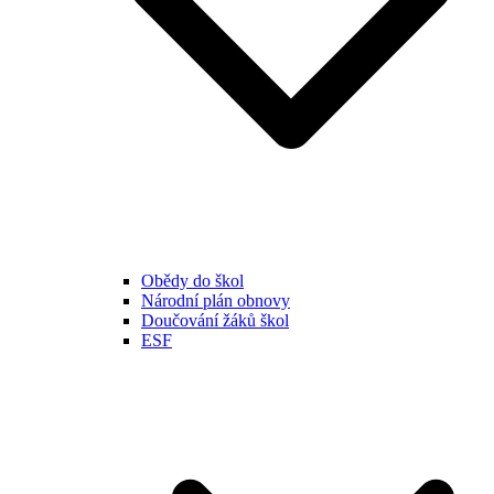
Obědy do škol
Národní plán obnovy
Doučování žáků škol
ESF