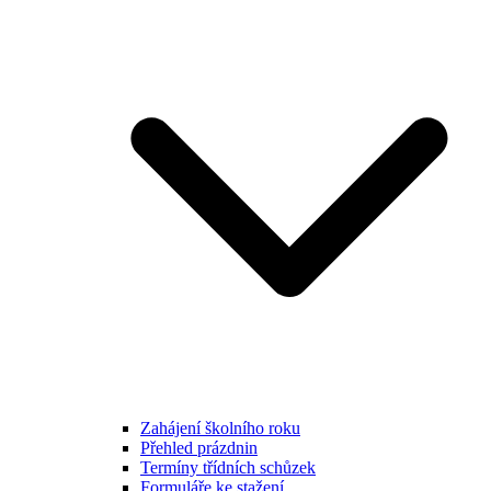
Zahájení školního roku
Přehled prázdnin
Termíny třídních schůzek
Formuláře ke stažení