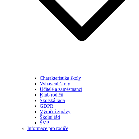
Charakteristika školy
Vybavení školy
Učitelé a zaměstnanci
Klub rodičů
Školská rada
GDPR
Výroční zprávy
Školní řád
ŠVP
Informace pro rodiče