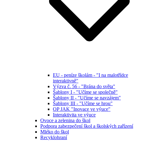
EU - peníze školám - "I na malotřídce
interaktivně"
Výzva č. 56 - "Brána do světa"
Šablony I - "Učíme se společně"
Šablony II - "Učíme se navzájem"
Šablony III - "Učíme se hrou"
OP JAK "Inovace ve výuce"
Interaktivita ve výuce
Ovoce a zelenina do škol
Podpora zabezpečení škol a školských zařízení
Mléko do škol
Recyklohraní