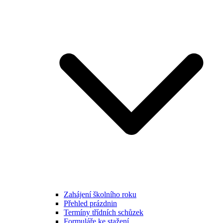
Zahájení školního roku
Přehled prázdnin
Termíny třídních schůzek
Formuláře ke stažení