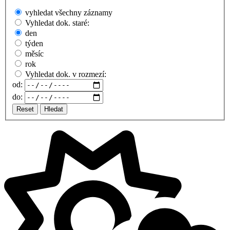
vyhledat všechny záznamy
Vyhledat dok. staré:
den
týden
měsíc
rok
Vyhledat dok. v rozmezí:
od:
do:
Reset
Hledat