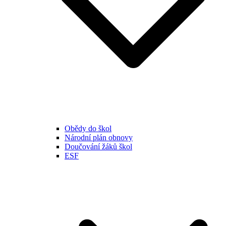
Obědy do škol
Národní plán obnovy
Doučování žáků škol
ESF