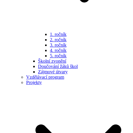
1. ročník
2. ročník
3. ročník
4. ročník
5. ročník
Školní zvonění
Doučování žáků škol
Zájmové útvary
Vzdělávací program
Projekty