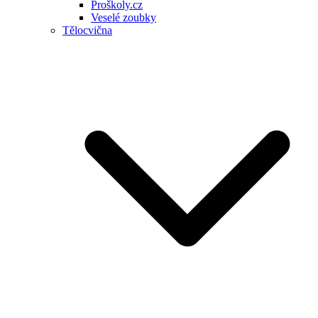
Proškoly.cz
Veselé zoubky
Tělocvična