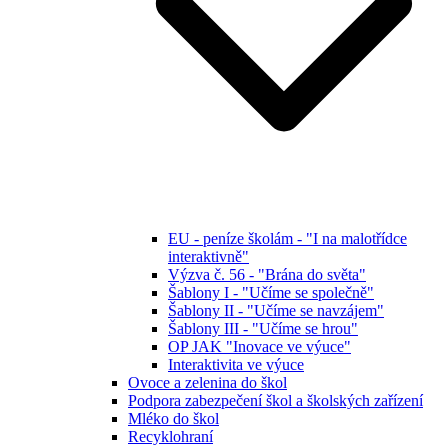
EU - peníze školám - "I na malotřídce
interaktivně"
Výzva č. 56 - "Brána do světa"
Šablony I - "Učíme se společně"
Šablony II - "Učíme se navzájem"
Šablony III - "Učíme se hrou"
OP JAK "Inovace ve výuce"
Interaktivita ve výuce
Ovoce a zelenina do škol
Podpora zabezpečení škol a školských zařízení
Mléko do škol
Recyklohraní