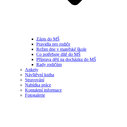
Zápis do MŠ
Pravidla pro rodiče
Režim dne v mateřské škole
Co potřebuje dítě do MŠ
Příprava dětí na docházku do MŠ
Rady rodičům
Ankety
Návštěvní kniha
Stravování
Nabídka práce
Kontaktní informace
Fotogalerie