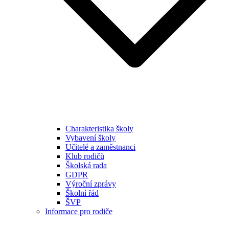
Charakteristika školy
Vybavení školy
Učitelé a zaměstnanci
Klub rodičů
Školská rada
GDPR
Výroční zprávy
Školní řád
ŠVP
Informace pro rodiče