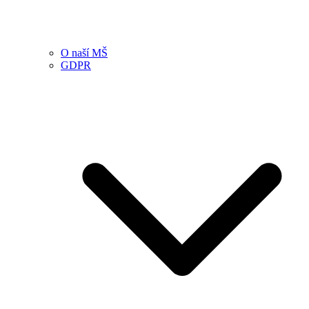
O naší MŠ
GDPR