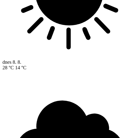
dnes
8. 8.
28 °C
14 °C